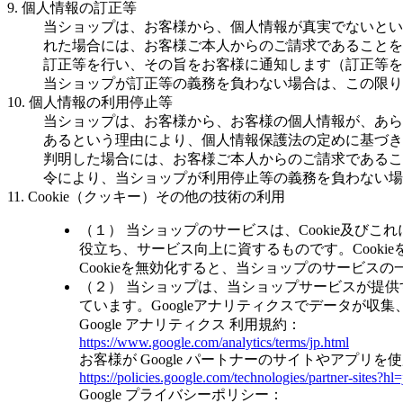
9. 個人情報の訂正等
当ショップは、お客様から、個人情報が真実でないとい
れた場合には、お客様ご本人からのご請求であることを
訂正等を行い、その旨をお客様に通知します（訂正等を
当ショップが訂正等の義務を負わない場合は、この限り
10. 個人情報の利用停止等
当ショップは、お客様から、お客様の個人情報が、あら
あるという理由により、個人情報保護法の定めに基づき
判明した場合には、お客様ご本人からのご請求であるこ
令により、当ショップが利用停止等の義務を負わない場
11. Cookie（クッキー）その他の技術の利用
（１） 当ショップのサービスは、Cookie及
役立ち、サービス向上に資するものです。Cooki
Cookieを無効化すると、当ショップのサービス
（２） 当ショップは、当ショップサービスが提供する
ています。Googleアナリティクスでデータが収
Google アナリティクス 利用規約：
https://www.google.com/analytics/terms/jp.html
お客様が Google パートナーのサイトやアプリを使
https://policies.google.com/technologies/partner-sites?hl=
Google プライバシーポリシー：