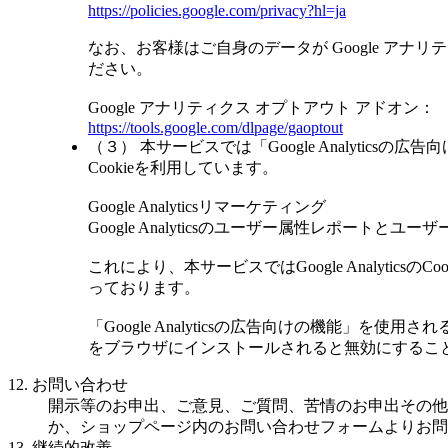
https://policies.google.com/privacy?hl=ja
なお、お客様はご自身のデータが Google アナリ
ださい。
Google アナリティクス オプトアウト アドオン：
https://tools.google.com/dlpage/gaoptout
（３） 本サービスでは「Google Analytics
Cookieを利用しています。
Google Analyticsリマーケティング
Google Analyticsのユーザー属性レポートと
これにより、本サービスではGoogle Analyt
っております。
「Google Analyticsの広告向けの機能」を使
をブラウザにインストールされると無効にするこ
12. お問い合わせ
開示等のお申出、ご意見、ご質問、苦情のお申出その他
か、ショップページ内のお問い合わせフォームよりお問
13. 継続的改善