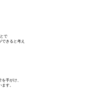
ことで
ができると考え
計を手がけ、
います。